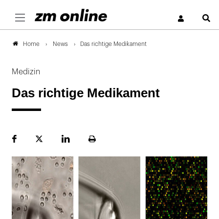
S
News
Das richtige Medikament
Home
Medizin
Das richtige Medikament
Facebook
Plattform
LinekdIn
Seite
X
ausdrucken