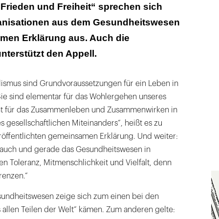
Migrationshintergrund sind Teil unserer
„Frieden und Freiheit“ sprechen sich
ganisationen aus dem Gesundheitswesen
r Zahnärzteschaft
amen Erklärung aus. Auch die
nterstützt den Appell.
lismus sind Grundvoraussetzungen für ein Leben in
Sie sind elementar für das Wohlergehen unseres
t für das Zusammenleben und Zusammenwirken in
s gesellschaftlichen Miteinanders“, heißt es zu
röffentlichten gemeinsamen Erklärung. Und weiter:
ht auch und gerade das Gesundheitswesen in
en Toleranz, Mitmenschlichkeit und Vielfalt, denn
renzen.“
sundheitswesen zeige sich zum einen bei den
s allen Teilen der Welt“ kämen. Zum anderen gelte: