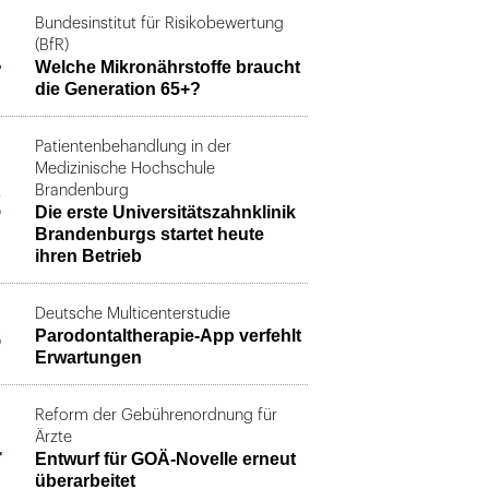
Bundesinstitut für Risikobewertung
1
(BfR)
Welche Mikronährstoffe braucht
die Generation 65+?
Patientenbehandlung in der
Medizinische Hochschule
2
Brandenburg
Die erste Universitätszahnklinik
Brandenburgs startet heute
ihren Betrieb
Deutsche Multicenterstudie
3
Parodontaltherapie-App verfehlt
Erwartungen
Reform der Gebührenordnung für
4
Ärzte
Entwurf für GOÄ-Novelle erneut
überarbeitet