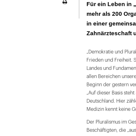
„Menschen mit 
Für ein Leben in 
Seite
Gesellschaft“
ausdrucken
mehr als 200 Or
Support aus de
in einer gemeins
Zahnärzteschaft u
„Demokratie und Plura
Frieden und Freiheit. 
Landes und Fundamen
allen Bereichen unsere
Beginn der gestern ve
„Auf dieser Basis ste
Deutschland. Hier zähl
Medizin kennt keine G
Der Pluralismus im Ge
Beschäftigten, die „au