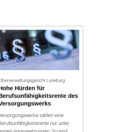
Oberverwaltungsgericht Lüneburg
Hohe Hürden für
Berufsunfähigkeitsrente des
Versorgungswerks
Versorgungswerke zahlen eine
Berufsunfähigkeitsrente nur unter
engen Voraussetzungen. So sind