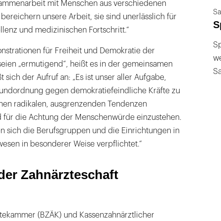
sammenarbeit mit Menschen aus verschiedenen
Sa
bereichern unsere Arbeit, sie sind unerlässlich für
S
llenz und medizinischen Fortschritt.“
Sp
nstrationen für Freiheit und Demokratie der
we
ien „ermutigend“, heißt es in der gemeinsamen
S
 sich der Aufruf an: „Es ist unser aller Aufgabe,
Grundordnung gegen demokratiefeindliche Kräfte zu
ichen radikalen, ausgrenzenden Tendenzen
d für die Achtung der Menschenwürde einzustehen.
n sich die Berufsgruppen und die Einrichtungen in
sen in besonderer Weise verpflichtet.“
der Zahnärzteschaft
ekammer (BZÄK) und Kassenzahnärztlicher