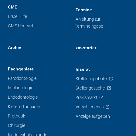
CME
Termine
Erste Hilfe
Anleitung zur
CME Übersicht
Termineingabe
Archiv
zm-starter
Fachgebiete
Inserat
Parodontologie
Stellenangebote
Implantologie
Stellengesuche
Endodontologie
Praxismarkt
Kieferorthopädie
Verschiedenes
Prothetik
Anzeige aufgeben
Chirurgie
Kinderzahnheilkunde