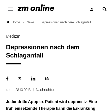
S
News
Depressionen nach dem Schlaganfall
Home
Medizin
Depressionen nach dem
Schlaganfall
Facebook
Plattform
LinekdIn
Seite
X
ausdrucken
sp
28.10.2013
Nachrichten
Jeder dritte Apoplex-Patient wird depressiv. Eine
früh einsetzende Therapie kann die Erkrankung