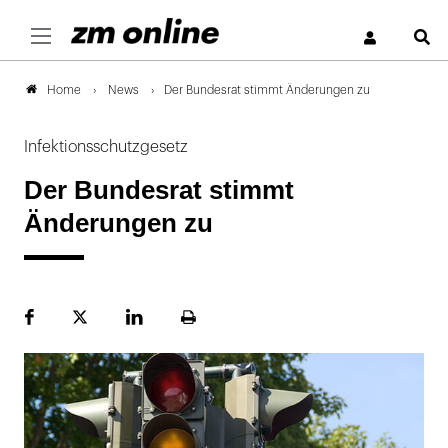
S
News
Der Bundesrat stimmt Änderungen zu
Home
Infektionsschutzgesetz
Der Bundesrat stimmt
Änderungen zu
Facebook
Plattform
LinekdIn
Seite
X
ausdrucken