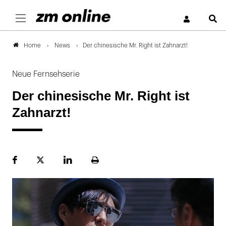
S
News
Der chinesische Mr. Right ist Zahnarzt!
Home
Neue Fernsehserie
Der chinesische Mr. Right ist
Zahnarzt!
Facebook
Plattform
LinekdIn
Seite
X
ausdrucken