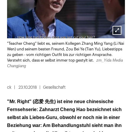
Lightbox
"Teacher Cheng" liebt es, seinem Kollegen Zhang Ming Yang (Li Nai
öffnen
Wen) und seinem besten Freund, Zou Bei Ye (Tian Yu), Liebestipps
zu geben - vom richtigen Outfit bis zur richtigen Ansprache.
zm_Yida Media
Versteht sich, dass er selbst immer top gestylt ist.
Changjiang
ck
23.10.2018
Gesellschaft
"Mr. Right" (恋爱 先生) ist eine neue chinesische
Fernsehserie: Zahnarzt Cheng Hao bezeichnet sich
selbst als Liebes-Guru, obwohl er noch nie in einer
Beziehung war: Am Behandlungstuhl sieht man ihn