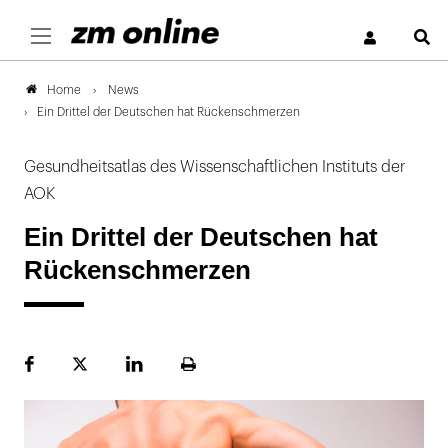
S
News
Home
Ein Drittel der Deutschen hat Rückenschmerzen
Gesundheitsatlas des Wissenschaftlichen Instituts der
AOK
Ein Drittel der Deutschen hat
Rückenschmerzen
Facebook
Plattform
LinekdIn
Seite
X
ausdrucken