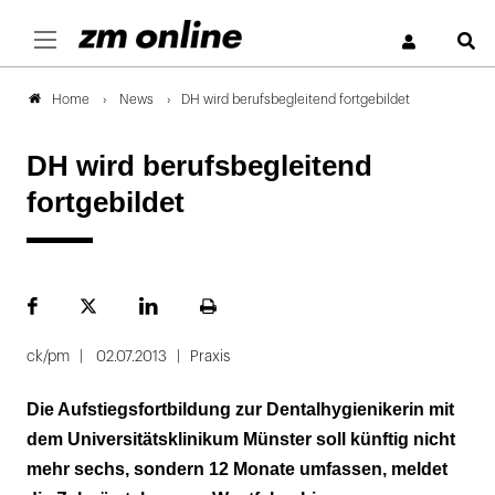
S
News
DH wird berufsbegleitend fortgebildet
Home
DH wird berufsbegleitend
fortgebildet
Facebook
Plattform
LinekdIn
Seite
X
ausdrucken
ck/pm
02.07.2013
Praxis
Die Aufstiegsfortbildung zur Dentalhygienikerin mit
dem Universitätsklinikum Münster soll künftig nicht
mehr sechs, sondern 12 Monate umfassen, meldet