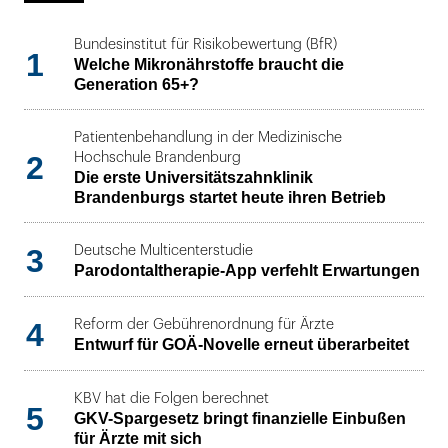
Bundesinstitut für Risikobewertung (BfR)
1
Welche Mikronährstoffe braucht die
Generation 65+?
Patientenbehandlung in der Medizinische
2
Hochschule Brandenburg
Die erste Universitätszahnklinik
Brandenburgs startet heute ihren Betrieb
3
Deutsche Multicenterstudie
Parodontaltherapie-App verfehlt Erwartungen
4
Reform der Gebührenordnung für Ärzte
Entwurf für GOÄ-Novelle erneut überarbeitet
KBV hat die Folgen berechnet
5
GKV-Spargesetz bringt finanzielle Einbußen
für Ärzte mit sich