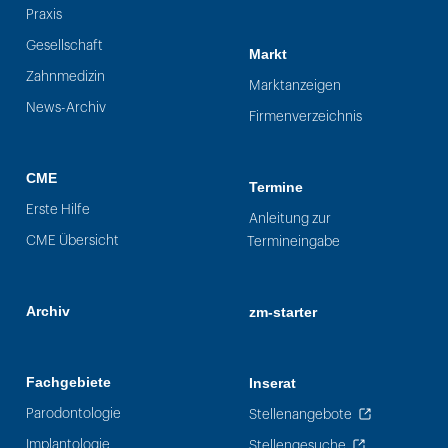
Praxis
Gesellschaft
Markt
Zahnmedizin
Marktanzeigen
News-Archiv
Firmenverzeichnis
CME
Termine
Erste Hilfe
Anleitung zur
CME Übersicht
Termineingabe
Archiv
zm-starter
Fachgebiete
Inserat
Parodontologie
Stellenangebote
Implantologie
Stellengesuche