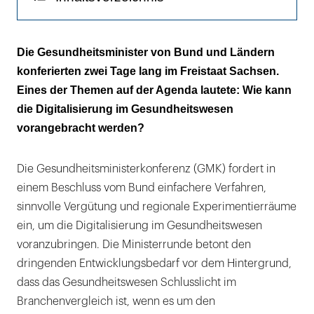
"Zugang zu digitalen Technologien so leicht
Die Gesundheitsminister von Bund und Ländern
wie möglich machen"
konferierten zwei Tage lang im Freistaat Sachsen.
Eines der Themen auf der Agenda lautete: Wie kann
Regional angepasste Strukturen nötig
die Digitalisierung im Gesundheitswesen
Bundeseinheitliche Regelung zur
vorangebracht werden?
Schuldgeldfreiheit für alle
nichtakademischen Gesundheitsfachberufe
Die Gesundheitsministerkonferenz (GMK) fordert in
gefordert
einem Beschluss vom Bund einfachere Verfahren,
sinnvolle Vergütung und regionale Experimentierräume
"Bei Ärzten oder Apothekern bezahlt der
ein, um die Digitalisierung im Gesundheitswesen
Staat das Studium"
voranzubringen. Die Ministerrunde betont den
Zuckerstrategie auf Initiative Hamburgs
dringenden Entwicklungsbedarf vor dem Hintergrund,
dass das Gesundheitswesen Schlusslicht im
Branchenvergleich ist, wenn es um den