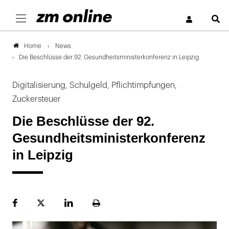
S
News
Home
Die Beschlüsse der 92. Gesundheitsministerkonferenz in Leipzig
Digitalisierung, Schulgeld, Pflichtimpfungen,
Zuckersteuer
Die Beschlüsse der 92.
Gesundheitsministerkonferenz
in Leipzig
Facebook
Plattform
LinekdIn
Seite
X
ausdrucken