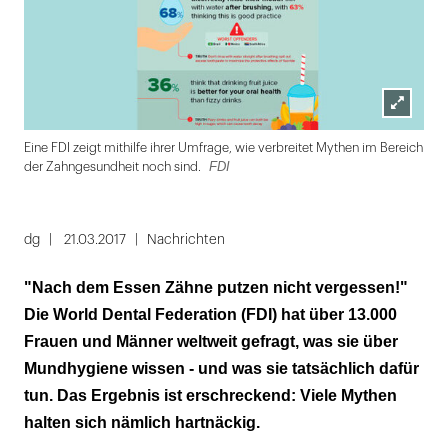
Lightbox
FDI
Eine FDI zeigt mithilfe ihrer Umfrage, wie verbreitet Mythen im Bereich
öffnen
FDI
der Zahngesundheit noch sind.
Folie
1
dg
21.03.2017
Nachrichten
von
"Nach dem Essen Zähne putzen nicht vergessen!"
4
Die World Dental Federation (FDI) hat über 13.000
Frauen und Männer weltweit gefragt, was sie über
Mundhygiene wissen - und was sie tatsächlich dafür
tun. Das Ergebnis ist erschreckend: Viele Mythen
halten sich nämlich hartnäckig.