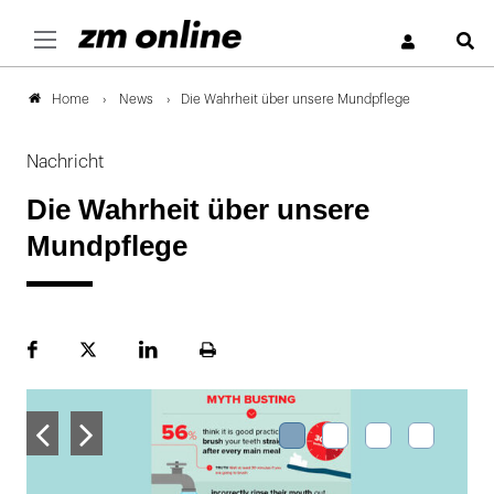
S
News
Die Wahrheit über unsere Mundpflege
Home
Nachricht
Die Wahrheit über unsere
Mundpflege
Facebook
Plattform
LinekdIn
Seite
X
ausdrucken