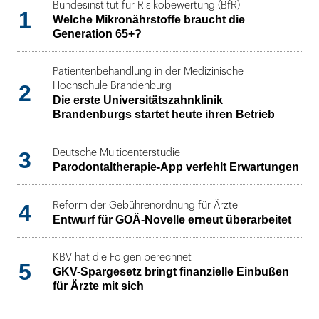
Bundesinstitut für Risikobewertung (BfR)
1
Welche Mikronährstoffe braucht die
Generation 65+?
Patientenbehandlung in der Medizinische
2
Hochschule Brandenburg
Die erste Universitätszahnklinik
Brandenburgs startet heute ihren Betrieb
3
Deutsche Multicenterstudie
Parodontaltherapie-App verfehlt Erwartungen
4
Reform der Gebührenordnung für Ärzte
Entwurf für GOÄ-Novelle erneut überarbeitet
KBV hat die Folgen berechnet
5
GKV-Spargesetz bringt finanzielle Einbußen
für Ärzte mit sich