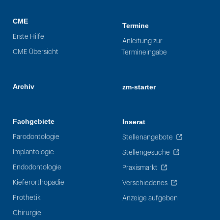
CME
Termine
Erste Hilfe
Anleitung zur
CME Übersicht
Termineingabe
Archiv
zm-starter
Fachgebiete
Inserat
Parodontologie
Stellenangebote
Implantologie
Stellengesuche
Endodontologie
Praxismarkt
Kieferorthopädie
Verschiedenes
Prothetik
Anzeige aufgeben
Chirurgie