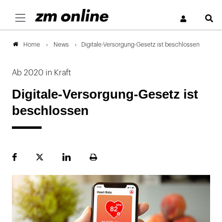
S
News
Digitale-Versorgung-Gesetz ist beschlossen
Home
Ab 2020 in Kraft
Digitale-Versorgung-Gesetz ist
beschlossen
Facebook
Plattform
LinekdIn
Seite
X
ausdrucken