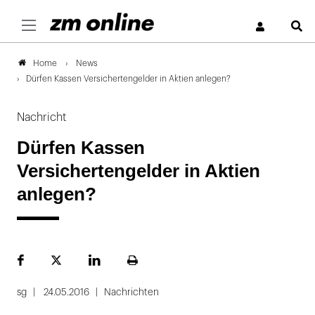
S
News
Home
Dürfen Kassen Versichertengelder in Aktien anlegen?
Nachricht
Dürfen Kassen
Versichertengelder in Aktien
anlegen?
Facebook
Plattform
LinekdIn
Seite
X
ausdrucken
sg
24.05.2016
Nachrichten