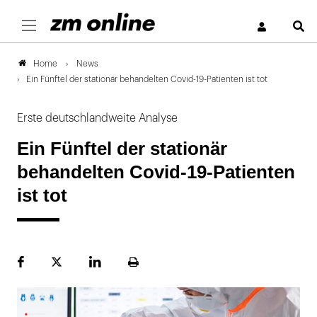
S
News
Home
Ein Fünftel der stationär behandelten Covid-19-Patienten ist tot
Erste deutschlandweite Analyse
Ein Fünftel der stationär
behandelten Covid-19-Patienten
ist tot
Facebook
Plattform
LinekdIn
Seite
X
ausdrucken