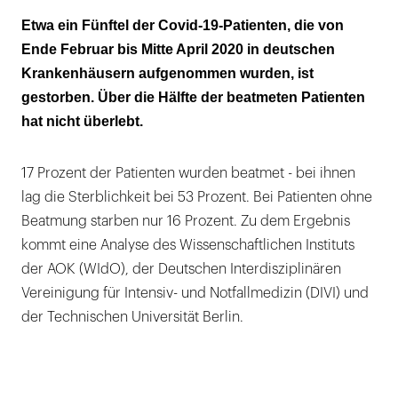
Ausgewertet wurden die Daten von rund
Etwa ein Fünftel der Covid-19-Patienten, die von
10.000 AOK-Patienten
Ende Februar bis Mitte April 2020 in deutschen
Krankenhäusern aufgenommen wurden, ist
Es starben mehr Männer als Frauen
gestorben. Über die Hälfte der beatmeten Patienten
Fast 30 Prozent der beatmeten jungen
hat nicht überlebt.
Patienten starben
17 Prozent der Patienten wurden beatmet - bei ihnen
Männer wurden fast doppelt so oft beatmet
lag die Sterblichkeit bei 53 Prozent. Bei Patienten ohne
wie Frauen
Beatmung starben nur 16 Prozent. Zu dem Ergebnis
Im Durchschnitt 14 Tage
kommt eine Analyse des Wissenschaftlichen Instituts
Krankenhausaufenthalt
der AOK (WIdO), der Deutschen Interdisziplinären
Vereinigung für Intensiv- und Notfallmedizin (DIVI) und
der Technischen Universität Berlin.