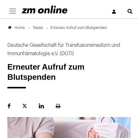
S
News
Erneuter Aufruf zum Blutspenden
Home
Deutsche Gesellschaft für Transfusionsmedizin und
Immunhämatologie e.V. (DGTI)
Erneuter Aufruf zum
Blutspenden
Facebook
Plattform
LinekdIn
Seite
X
ausdrucken