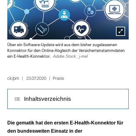
Lightbox
Über ein Software-Update wird aus dem bisher zugelassenen
öffnen
Konnektor für den Online-Abgleich der Versichertenstammdaten
Adobe Stock_ j-mel
ein E-Health-Konnektor.
ck/pm
23.07.2020
Praxis
Inhaltsverzeichnis
Der Rollout kann starten
Die gematik hat den ersten E-Health-Konnektor für
den bundesweiten Einsatz in der
Der bisherige Konnektor wird zum E-Health-