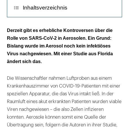
Inhaltsverzeichnis
Proben wurden in 2 bis 4,80 Metern Abstand
Derzeit gibt es erhebliche Kontroversen über die
genommen
Rolle von SARS-CoV-2 in Aerosolen. Ein Grund:
Bislang wurde im Aerosol noch kein infektiöses
Niedrige Zahl an aktiven Viren Ergebnis der
Virus nachgewiesen. Mit einer Studie aus Florida
guten Lüftung
ändert sich das.
Die Wissenschaftler nahmen Luftproben aus einem
Krankenhauszimmer von COVID-19-Patienten mit einer
speziellen Apparatur, die das Virus intakt ließ. In der
Raumluft eines akut erkrankten Patienten wurden viable
Viren nachgewiesen – die also Zellen infizieren
konnten. Aerosole können somit eine Quelle der
Übertragung sein, folgern die Autoren in ihrer Studie,