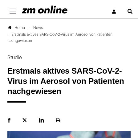
S
News
Home
Erstmals aktives SARS-CoV-2-Virus im Aerosol von Patienten
nachgewiesen
Studie
Erstmals aktives SARS-CoV-2-
Virus im Aerosol von Patienten
nachgewiesen
Facebook
Plattform
LinekdIn
Seite
X
ausdrucken