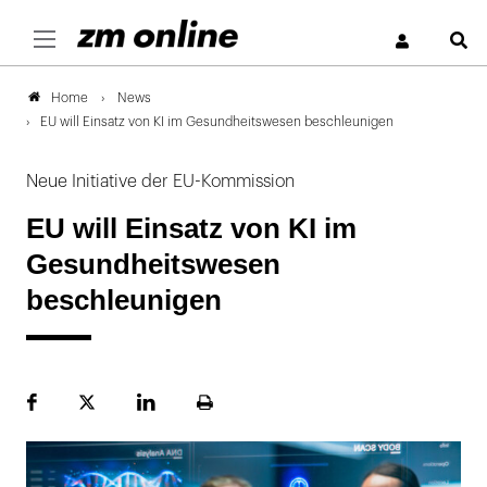
S
News
Home
EU will Einsatz von KI im Gesundheitswesen beschleunigen
Neue Initiative der EU-Kommission
EU will Einsatz von KI im
Gesundheitswesen
beschleunigen
Facebook
Plattform
LinekdIn
Seite
X
ausdrucken