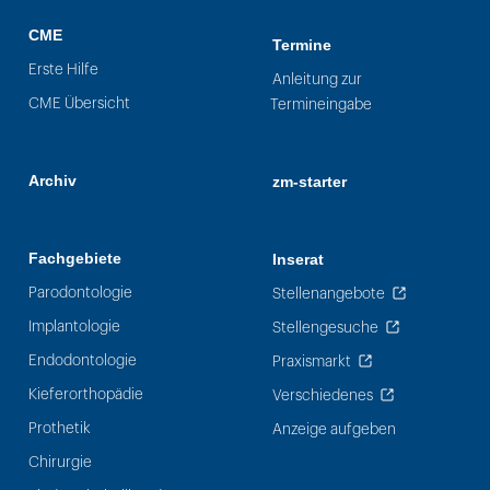
CME
Termine
Erste Hilfe
Anleitung zur
CME Übersicht
Termineingabe
Archiv
zm-starter
Fachgebiete
Inserat
Parodontologie
Stellenangebote
Implantologie
Stellengesuche
Endodontologie
Praxismarkt
Kieferorthopädie
Verschiedenes
Prothetik
Anzeige aufgeben
Chirurgie