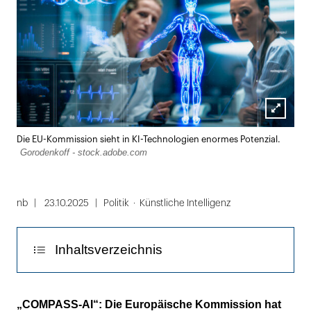
Lightbox
Die EU-Kommission sieht in KI-Technologien enormes Potenzial.
öffnen
Gorodenkoff - stock.adobe.com
nb
23.10.2025
Politik
Künstliche Intelligenz
Inhaltsverzeichnis
Der Wissensaustausch über KI-Technologien
„COMPASS-AI“: Die Europäische Kommission hat