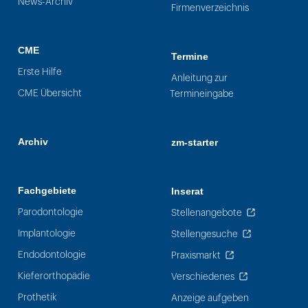
News-Archiv
Firmenverzeichnis
CME
Termine
Erste Hilfe
Anleitung zur
CME Übersicht
Termineingabe
Archiv
zm-starter
Fachgebiete
Inserat
Parodontologie
Stellenangebote
Implantologie
Stellengesuche
Endodontologie
Praxismarkt
Kieferorthopädie
Verschiedenes
Prothetik
Anzeige aufgeben