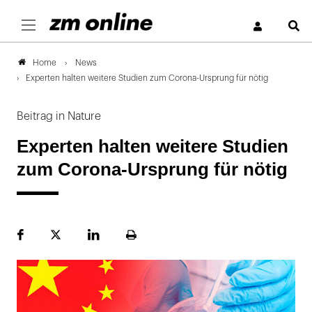
S
News
Home
Experten halten weitere Studien zum Corona-Ursprung für nötig
Beitrag in Nature
Experten halten weitere Studien
zum Corona-Ursprung für nötig
Facebook
Plattform
LinekdIn
Seite
X
ausdrucken