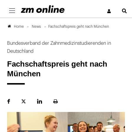
S
News
Fachschaftspreis geht nach München
Home
Bundesverband der Zahnmedizinstudierenden in
Deutschland
Fachschaftspreis geht nach
München
Facebook
Plattform
LinekdIn
Seite
X
ausdrucken