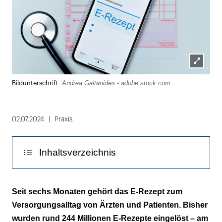
Lightbox
Andrea Gaitanides - adobe.stock.com
Bildunterschrift
öffnen
02.07.2024
Praxis
Inhaltsverzeichnis
Nur ein Prozent hatt die E-Rezept-App
Seit sechs Monaten gehört das E-Rezept zum
Versorgungsalltag von Ärzten und Patienten. Bisher
wurden rund 244 Millionen E-Rezepte eingelöst – am