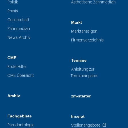
Politik
Ästhetische Zahnmedizin
Praxis
Gesellschaft
Markt
Zahnmedizin
Marktanzeigen
News-Archiv
Firmenverzeichnis
CME
Termine
Erste Hilfe
Anleitung zur
CME Übersicht
Termineingabe
Archiv
zm-starter
Fachgebiete
Inserat
Parodontologie
Stellenangebote