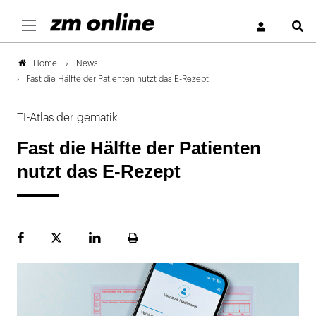
S
News
Home
Fast die Hälfte der Patienten nutzt das E-Rezept
TI-Atlas der gematik
Fast die Hälfte der Patienten
nutzt das E-Rezept
Facebook
Plattform
LinekdIn
Seite
X
ausdrucken