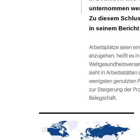
Seite
ausdrucken
unternommen werd
...und Brasilien
Zu diesem Schlus
in seinem Bericht
Arbeitsplätze seien e
anzugehen, heißt es in
Weltgesundheitsversa
sieht in Arbeitsstätte
wenigsten genutzten P
zur Steigerung der Pr
Belegschaft.
169