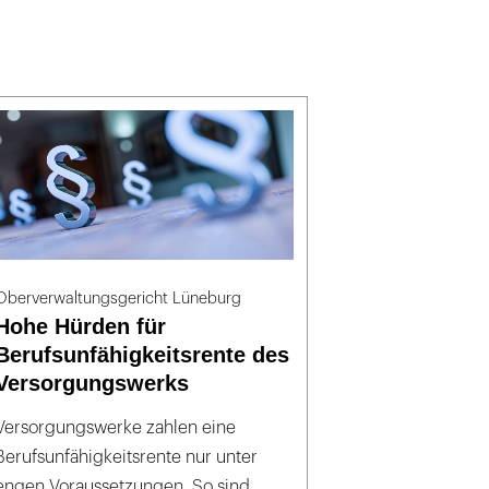
Oberverwaltungsgericht Lüneburg
Hohe Hürden für
Berufsunfähigkeitsrente des
Versorgungswerks
Versorgungswerke zahlen eine
Berufsunfähigkeitsrente nur unter
engen Voraussetzungen. So sind