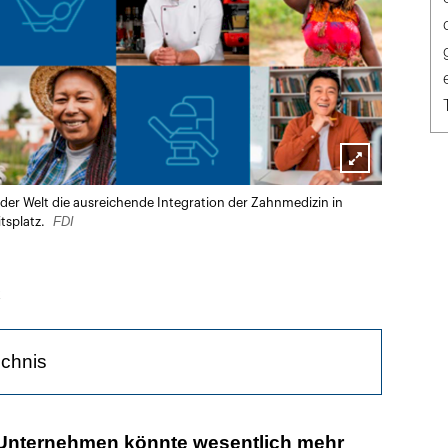
Lightbox
der Welt die ausreichende Integration der Zahnmedizin in
öffnen
FDI
tsplatz.
k
ichnis
aus Japan...
 Unternehmen könnte wesentlich mehr