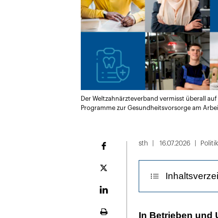
Der Weltzahnärzteverband vermisst überall auf 
Programme zur Gesundheitsvorsorge am Arbei
sth
16.07.2026
Politi
Facebook
Plattform
Inhaltsverze
X
LinekdIn
Best Practices 
In Betrieben und