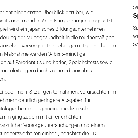
Sa
Bericht einen ersten Überblick darüber, wie
S
weit zunehmend in Arbeitsumgebungen umgesetzt
Sp
ispiel wird ein japanisches Bildungsunternehmen
we
Förderung der Mundgesundheit in die routinemäßigen
S
zinischen Vorsorgeuntersuchungen integriert hat. Im
en Maßnahme werden 3- bis 5-minütige
n auf Parodontitis und Karies, Speicheltests sowie
ieneanleitungen durch zahnmedizinisches
en.
wei oder mehr Sitzungen teilnahmen, verursachten im
lnehmern deutlich geringere Ausgaben für
ntologische und allgemeine medizinische
ramm ging zudem mit einer erhöhten
ärztlicher Vorsorgeuntersuchungen und einem
ndheitsverhalten einher“, berichtet die FDI.