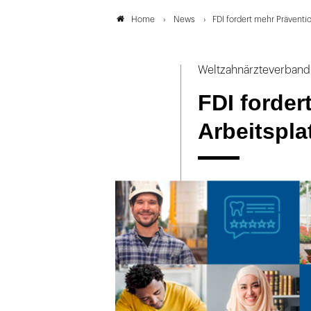
News
FDI fordert mehr Präventi
Home
Weltzahnärzteverband
FDI forder
Arbeitspla