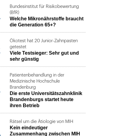
Bundesinstitut für Risikobewertung
1
(BfR)
Welche Mikronährstoffe braucht
die Generation 65+?
Ökotest hat 20 Junior-Zahnpasten
2
getestet
Viele Testsieger: Sehr gut und
sehr günstig
Patientenbehandlung in der
Medizinische Hochschule
3
Brandenburg
Die erste Universitätszahnklinik
Brandenburgs startet heute
ihren Betrieb
Rätsel um die Ätiologie von MIH
Kein eindeutiger
4
Zusammenhang zwischen MIH