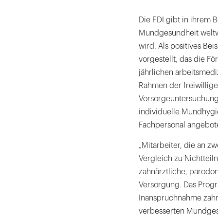
Die FDI gibt in ihrem 
Mundgesundheit welt
wird. Als positives Be
vorgestellt, das die 
jährlichen arbeitsmedi
Rahmen der freiwillig
Vorsorgeuntersuchunge
individuelle Mundhyg
Fachpersonal angebot
„Mitarbeiter, die an z
Vergleich zu Nichttei
zahnärztliche, parodo
Versorgung. Das Prog
Inanspruchnahme zahn
verbesserten Mundgesu