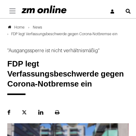
S
News
Home
FDP legt Verfassungsbeschwerde gegen Corona-Notbremse ein
"Ausgangssperre ist nicht verhältnismäßig"
FDP legt
Verfassungsbeschwerde gegen
Corona-Notbremse ein
Facebook
Plattform
LinekdIn
Seite
X
ausdrucken