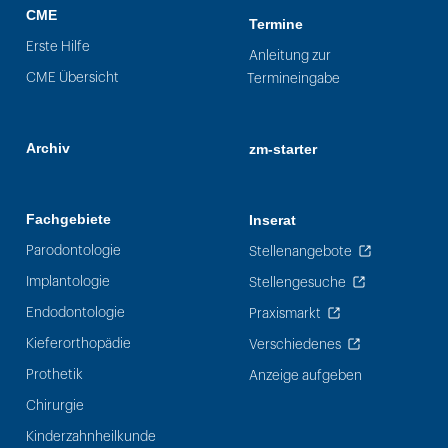
CME
Termine
Erste Hilfe
Anleitung zur
CME Übersicht
Termineingabe
Archiv
zm-starter
Fachgebiete
Inserat
Parodontologie
Stellenangebote
Implantologie
Stellengesuche
Endodontologie
Praxismarkt
Kieferorthopädie
Verschiedenes
Prothetik
Anzeige aufgeben
Chirurgie
Kinderzahnheilkunde