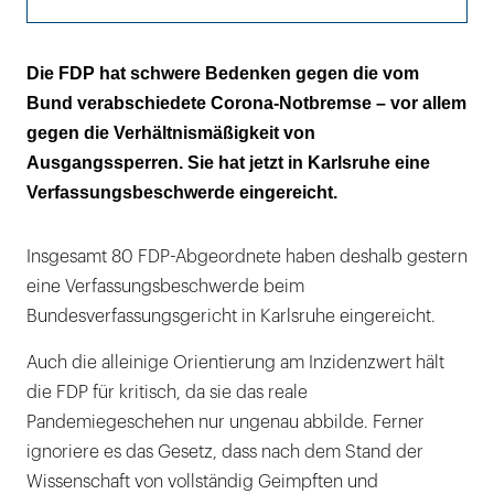
Geimpfte Heimbewohner dürfen keine
Die FDP hat schwere Bedenken gegen die vom
normalen Kontakte haben?!?
Bund verabschiedete Corona-Notbremse – vor allem
gegen die Verhältnismäßigkeit von
Den Obersten Richtern liegen 111
Ausgangssperren. Sie hat jetzt in Karlsruhe eine
Beschwerden vor
Verfassungsbeschwerde eingereicht.
Insgesamt 80 FDP-Abgeordnete haben deshalb gestern
eine Verfassungsbeschwerde beim
Bundesverfassungsgericht in Karlsruhe eingereicht.
Auch die alleinige Orientierung am Inzidenzwert hält
die FDP für kritisch, da sie das reale
Pandemiegeschehen nur ungenau abbilde. Ferner
ignoriere es das Gesetz, dass nach dem Stand der
Wissenschaft von vollständig Geimpften und