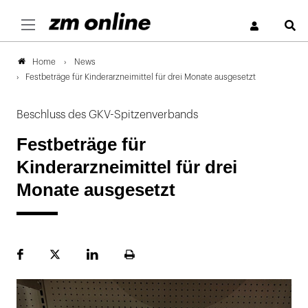
S
News
Home
Festbeträge für Kinderarzneimittel für drei Monate ausgesetzt
Beschluss des GKV-Spitzenverbands
Festbeträge für
Kinderarzneimittel für drei
Monate ausgesetzt
Facebook
Plattform
LinekdIn
Seite
X
ausdrucken