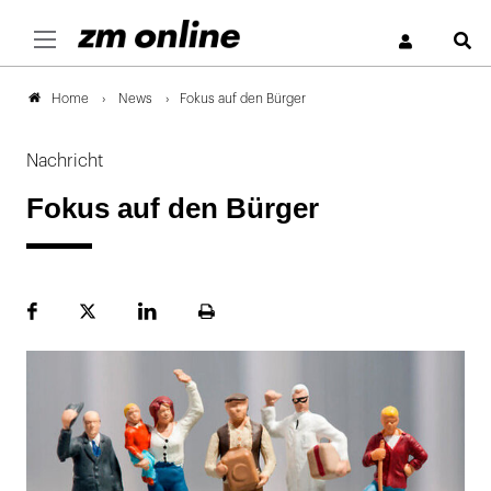
S
News
Fokus auf den Bürger
Home
Nachricht
Fokus auf den Bürger
Facebook
Plattform
LinekdIn
Seite
X
ausdrucken