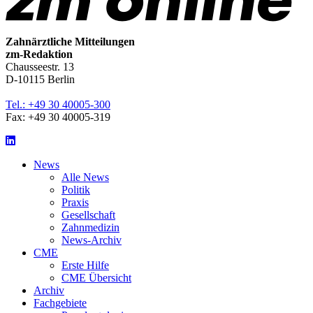
Zahnärztliche Mitteilungen
zm-Redaktion
Chausseestr. 13
D-10115 Berlin
Tel.: +49 30 40005-300
Fax: +49 30 40005-319
LinkedIn
News
Alle News
Politik
Praxis
Gesellschaft
Zahnmedizin
News-Archiv
CME
Erste Hilfe
CME Übersicht
Archiv
Fachgebiete