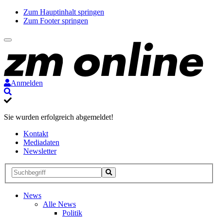
Zum Hauptinhalt springen
Zum Footer springen
Anmelden
Suche
Sie wurden erfolgreich abgemeldet!
Kontakt
Mediadaten
Newsletter
Suche
Suche
Suche
starten
News
Alle News
Politik