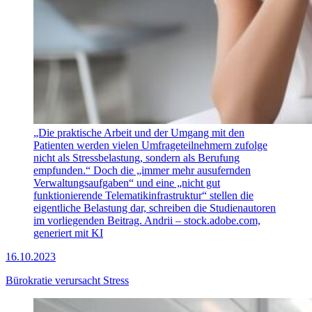
„Die praktische Arbeit und der Umgang mit den
Patienten werden vielen Umfrageteilnehmern zufolge
nicht als Stressbelastung, sondern als Berufung
empfunden.“ Doch die „immer mehr ausufernden
Verwaltungsaufgaben“ und eine „nicht gut
funktionierende Telematikinfrastruktur“ stellen die
eigentliche Belastung dar, schreiben die Studienautoren
im vorliegenden Beitrag.
Andrii – stock.adobe.com,
generiert mit KI
16.10.2023
Bürokratie verursacht Stress