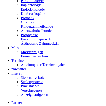
Parodontologie
Implantologie
Endodontologie
Kieferorthopädie
Prothetik
Chirurgie
Kinderzahnheilkunde
Alterszahnheilkunde
Prophylaxe
Funktionsdiagnostik
Ästhetische Zahnmedizin
Markt
Marktanzeigen
Firmenverzeichnis
Termine
Anleitung zur Termineingabe
zm-starter
Inserat
Stellenangebote
Stellengesuche
Praxismarkt
Verschiedenes
Anzeige aufgeben
Partner