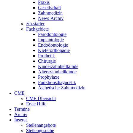
Praxis
Gesellschaft
Zahnmedizin
News-Archiv
zm-starter
Fachgebiete
Parodontologie
Implantologie
Endodontologie
Kieferorthopädie
Prothetik
Chirurgie
Kinderzahnheilkunde
Alterszahnheilkunde
Prophylaxe
Funktionsdiagnostik
Ästhetische Zahnmedizin
CME
CME Übersicht
Erste Hilfe
Termine
Archiv
Inserat
Stellenangebote
Stellengesuche