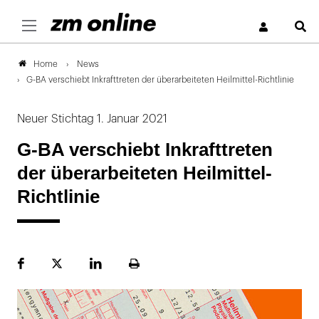
S
News
Home
G-BA verschiebt Inkrafttreten der überarbeiteten Heilmittel-Richtlinie
Neuer Stichtag 1. Januar 2021
G-BA verschiebt Inkrafttreten
der überarbeiteten Heilmittel-
Richtlinie
Facebook
Plattform
LinekdIn
Seite
X
ausdrucken