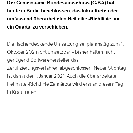
Eine veraltete Praxis-Software würde
Der Gemeinsame Bundesausschuss (G-BA) hat
fehlerhafte Verordnungen ausstellen
heute in Berlin beschlossen, das Inkrafttreten der
umfassend überarbeiteten Heilmittel-Richtlinie um
ein Quartal zu verschieben.
Die flächendeckende Umsetzung sei planmäßig zum 1.
Oktober 202 nicht umsetzbar – bisher hätten nicht
genügend Softwarehersteller das
Zertifizierungsverfahren abgeschlossen. Neuer Stichtag
ist damit der 1. Januar 2021. Auch die überarbeitete
Heilmittel-Richtlinie Zahnärzte wird erst an diesem Tag
in Kraft treten.