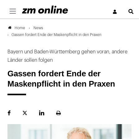
S
News
Home
Gassen fordert Ende der Maskenpflicht in den Praxen
Bayern und Baden-Württemberg gehen voran, andere
Länder sollen folgen
Gassen fordert Ende der
Maskenpflicht in den Praxen
Facebook
Plattform
LinekdIn
Seite
X
ausdrucken