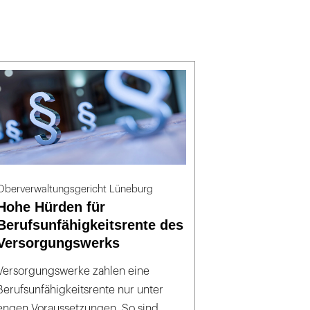
Oberverwaltungsgericht Lüneburg
Hohe Hürden für
Berufsunfähigkeitsrente des
Versorgungswerks
Versorgungswerke zahlen eine
Berufsunfähigkeitsrente nur unter
engen Voraussetzungen. So sind