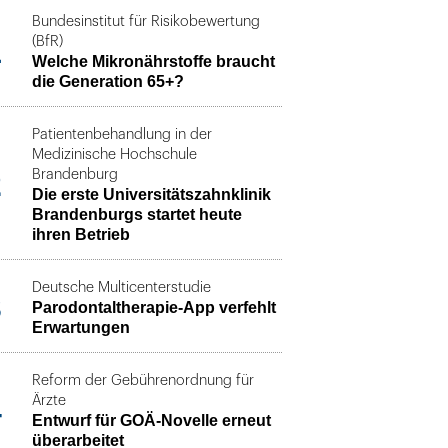
Bundesinstitut für Risikobewertung
1
(BfR)
Welche Mikronährstoffe braucht
die Generation 65+?
Patientenbehandlung in der
Medizinische Hochschule
2
Brandenburg
Die erste Universitätszahnklinik
Brandenburgs startet heute
ihren Betrieb
Deutsche Multicenterstudie
3
Parodontaltherapie-App verfehlt
Erwartungen
Reform der Gebührenordnung für
4
Ärzte
Entwurf für GOÄ-Novelle erneut
überarbeitet