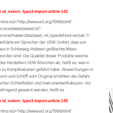
n id_extern: typo3-import-article-142
mlns:ns3="http://www.w3.org/1999/xlink"
ervice/assets/asset/id/"
service/masterdata/asset_rel_typedef;key=actual."/>
erklärte ein Sprecher der VDW GmbH, dass von
axis in Schleswig-Holstein gefälschte Mtwo-
worden sind. Die Qualität dieser Produkte weiche
des Herstellers VDW München ab, heißt es, was in
n zu Komplikationen geführt habe. Abweichungen in
orm und Schliff vom Original erhöhten die Gefahr
schen Schleiftiefen und Instrumentenfrakturen. Vor
ringend gewarnt werden, heißt es.
n id_extern: typo3-import-article-140
mlns:ns3="http://www.w3.org/1999/xlink"