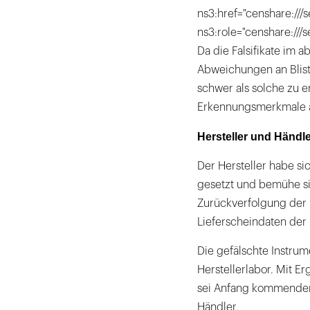
ns3:href="censhare:///s
ns3:role="censhare:///
Da die Falsifikate im
Abweichungen an Blist
schwer als solche zu e
Erkennungsmerkmale a
Hersteller und Händl
Der Hersteller habe s
gesetzt und bemühe si
Zurückverfolgung der 
Lieferscheindaten der 
Die gefälschte Instrum
Herstellerlabor. Mit E
sei Anfang kommender 
Händler.