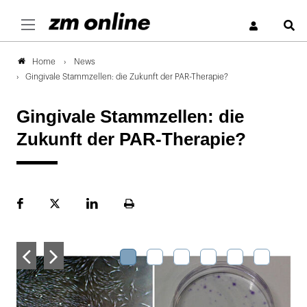
S
News
Home
Gingivale Stammzellen: die Zukunft der PAR-Therapie?
Gingivale Stammzellen: die
Zukunft der PAR-Therapie?
Facebook
Plattform
LinekdIn
Seite
X
ausdrucken