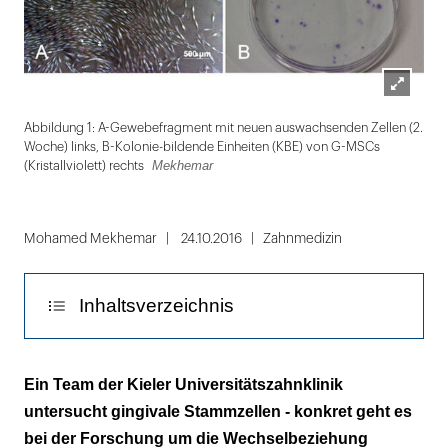
Lightbox
Mek
Abbildung 1: A-Gewebefragment mit neuen auswachsenden Zellen (2.
öffnen
Woche) links, B-Kolonie-bildende Einheiten (KBE) von G-MSCs
Mekhemar
(Kristallviolett) rechts
Folie
1
Mohamed Mekhemar
24.10.2016
Zahnmedizin
von
6
Inhaltsverzeichnis
Stand der Forschung
Ein Team der Kieler Universitätszahnklinik
untersucht gingivale Stammzellen - konkret geht es
Ziel der Untersuchung
bei der Forschung um die Wechselbeziehung