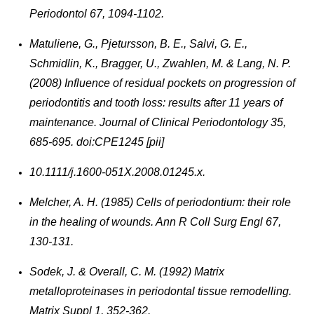
Periodontol 67, 1094-1102.
Matuliene, G., Pjetursson, B. E., Salvi, G. E.,
Schmidlin, K., Bragger, U., Zwahlen, M. & Lang, N. P.
(2008) Influence of residual pockets on progression of
periodontitis and tooth loss: results after 11 years of
maintenance. Journal of Clinical Periodontology 35,
685-695. doi:CPE1245 [pii]
10.1111/j.1600-051X.2008.01245.x.
Melcher, A. H. (1985) Cells of periodontium: their role
in the healing of wounds. Ann R Coll Surg Engl 67,
130-131.
Sodek, J. & Overall, C. M. (1992) Matrix
metalloproteinases in periodontal tissue remodelling.
Matrix Suppl 1, 352-362.