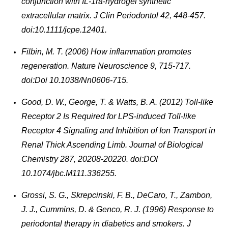
conjunction with IL-1ra-hydrogel synthetic
extracellular matrix. J Clin Periodontol 42, 448-457.
doi:10.1111/jcpe.12401.
Filbin, M. T. (2006) How inflammation promotes
regeneration. Nature Neuroscience 9, 715-717.
doi:Doi 10.1038/Nn0606-715.
Good, D. W., George, T. & Watts, B. A. (2012) Toll-like
Receptor 2 Is Required for LPS-induced Toll-like
Receptor 4 Signaling and Inhibition of Ion Transport in
Renal Thick Ascending Limb. Journal of Biological
Chemistry 287, 20208-20220. doi:DOI
10.1074/jbc.M111.336255.
Grossi, S. G., Skrepcinski, F. B., DeCaro, T., Zambon,
J. J., Cummins, D. & Genco, R. J. (1996) Response to
periodontal therapy in diabetics and smokers. J