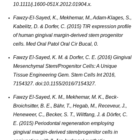
10.1111/j.1600-051X.2012.01904.x.
Fawzy-El-Sayed, K., Mekhemar, M., Adam-Klages, S.,
Kabelitz, D. & Dorfer, C. (2015) TlR expression profile
of human gingival margin-derived stem progenitor
cells. Med Oral Patol Oral Cir Bucal, 0.
Fawzy El-Sayed, K. M. & Dorfer, C. E. (2016) Gingival
Mesenchymal Stem/Progenitor Cells: A Unique
Tissue Engineering Gem. Stem Cells Int 2016,
7154327. doi:10.1155/2016/7154327.
Fawzy El-Sayed, K. M., Mekhemar, M. K., Beck-
Broichsitter, B. E., Bähr, T., Hegab, M., Receveur, J.,
Heneweer, C., Becker, S. T., Wiltfang, J. & Dörfer, C.
E. (2015) Periodontal regeneration employing
gingival margin-derived stem/progenitor cells in