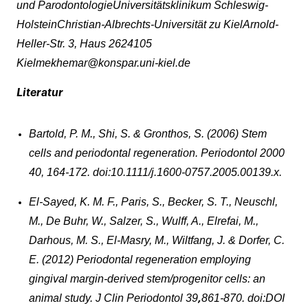
und ParodontologieUniversitätsklinikum Schleswig-
HolsteinChristian-Albrechts-Universität zu KielArnold-
Heller-Str. 3, Haus 2624105
Kielmekhemar@konspar.uni-kiel.de
Literatur
Bartold, P. M., Shi, S. & Gronthos, S. (2006) Stem
cells and periodontal regeneration. Periodontol 2000
40, 164-172. doi:10.1111/j.1600-0757.2005.00139.x.
El-Sayed, K. M. F., Paris, S., Becker, S. T., Neuschl,
M., De Buhr, W., Salzer, S., Wulff, A., Elrefai, M.,
Darhous, M. S., El-Masry, M., Wiltfang, J. & Dorfer, C.
E. (2012) Periodontal regeneration employing
gingival margin-derived stem/progenitor cells: an
animal study. J Clin Periodontol 39
861-870. doi:DOI
,