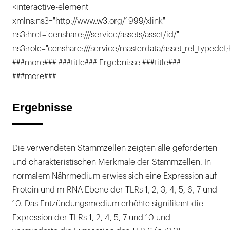
<interactive-element
xmlns:ns3="http://www.w3.org/1999/xlink"
ns3:href="censhare:///service/assets/asset/id/"
ns3:role="censhare:///service/masterdata/asset_rel_typedef;
###more### ###title### Ergebnisse ###title###
###more###
Ergebnisse
Die verwendeten Stammzellen zeigten alle geforderten
und charakteristischen Merkmale der Stammzellen. In
normalem Nährmedium erwies sich eine Expression auf
Protein und m-RNA Ebene der TLRs 1, 2, 3, 4, 5, 6, 7 und
10. Das Entzündungsmedium erhöhte signifikant die
Expression der TLRs 1, 2, 4, 5, 7 und 10 und