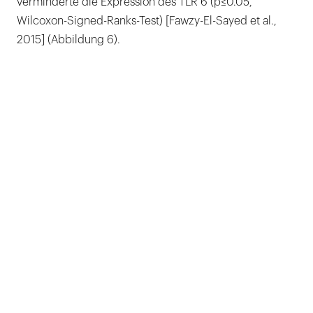
verminderte die Expression des TLR 6 (p≤0.05,
Wilcoxon-Signed-Ranks-Test) [Fawzy-El-Sayed et al.,
2015] (Abbildung 6).