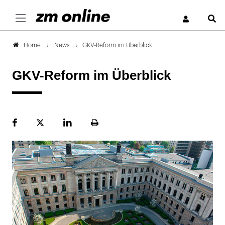
S
News
GKV-Reform im Überblick
Home
GKV-Reform im Überblick
Facebook
Plattform
LinekdIn
Seite
X
ausdrucken