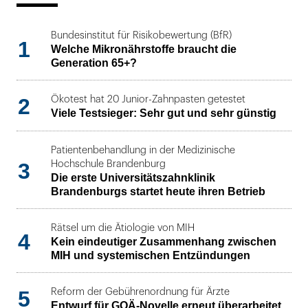
Bundesinstitut für Risikobewertung (BfR)
1
Welche Mikronährstoffe braucht die
Generation 65+?
2
Ökotest hat 20 Junior-Zahnpasten getestet
Viele Testsieger: Sehr gut und sehr günstig
Patientenbehandlung in der Medizinische
3
Hochschule Brandenburg
Die erste Universitätszahnklinik
Brandenburgs startet heute ihren Betrieb
Rätsel um die Ätiologie von MIH
4
Kein eindeutiger Zusammenhang zwischen
MIH und systemischen Entzündungen
5
Reform der Gebührenordnung für Ärzte
Entwurf für GOÄ-Novelle erneut überarbeitet