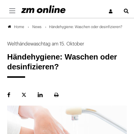
S
News
Händehygiene: Waschen oder desinfizieren?
Home
Welthändewaschtag am 15. Oktober
Händehygiene: Waschen oder
desinfizieren?
Facebook
Plattform
LinekdIn
Seite
X
ausdrucken