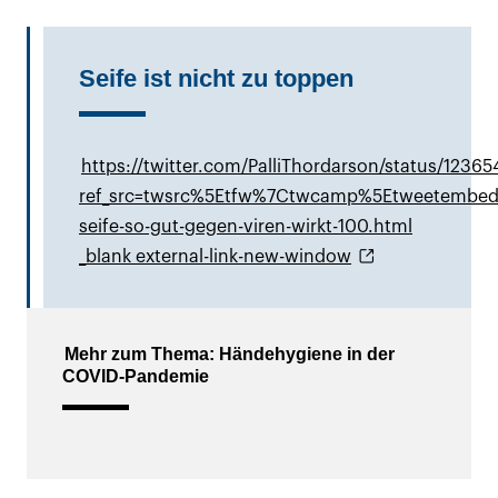
Seife ist nicht zu toppen
https://twitter.com/PalliThordarson/status/123
ref_src=twsrc%5Etfw%7Ctwcamp%5Etweetembe
seife-so-gut-gegen-viren-wirkt-100.html
_blank external-link-new-window
Mehr zum Thema: Händehygiene in der
COVID-Pandemie