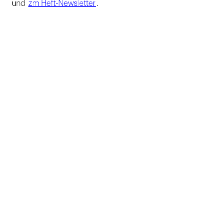
und
zm Heft-Newsletter
.