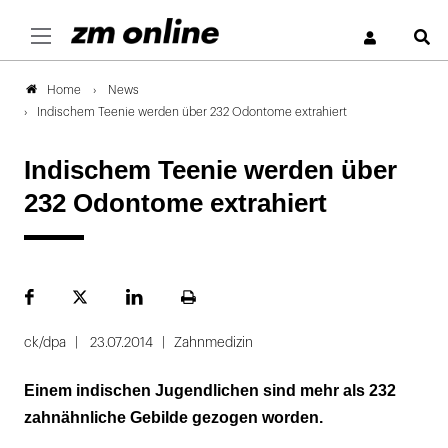
S
News
Home
Indischem Teenie werden über 232 Odontome extrahiert
Indischem Teenie werden über
232 Odontome extrahiert
Facebook
Plattform
LinekdIn
Seite
X
ausdrucken
ck/dpa
23.07.2014
Zahnmedizin
Einem indischen Jugendlichen sind mehr als 232
zahnähnliche Gebilde gezogen worden.