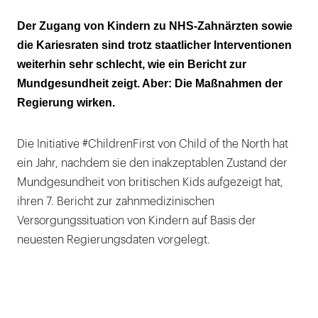
Diese Maßnahmen hat die Regierung
Der Zugang von Kindern zu NHS-Zahnärzten sowie
beherzigt
die Kariesraten sind trotz staatlicher Interventionen
weiterhin sehr schlecht, wie ein Bericht zur
Die ärmsten Kinder sind immer noch
Mundgesundheit zeigt. Aber: Die Maßnahmen der
abgehängt
Regierung wirken.
Von 600.000 Kindern wurden bereits
240.000 in Schulen und Kitas erreicht
Die Initiative #ChildrenFirst von Child of the North hat
ein Jahr, nachdem sie den inakzeptablen Zustand der
Mundgesundheit von britischen Kids aufgezeigt hat,
ihren 7. Bericht zur zahnmedizinischen
Versorgungssituation von Kindern auf Basis der
neuesten Regierungsdaten vorgelegt.