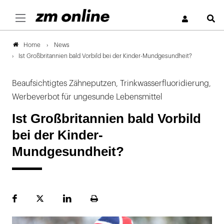
S
News
Home
Ist Großbritannien bald Vorbild bei der Kinder-Mundgesundheit?
Beaufsichtigtes Zähneputzen, Trinkwasserfluoridierung,
Werbeverbot für ungesunde Lebensmittel
Ist Großbritannien bald Vorbild
bei der Kinder-
Mundgesundheit?
Facebook
Plattform
LinekdIn
Seite
X
ausdrucken