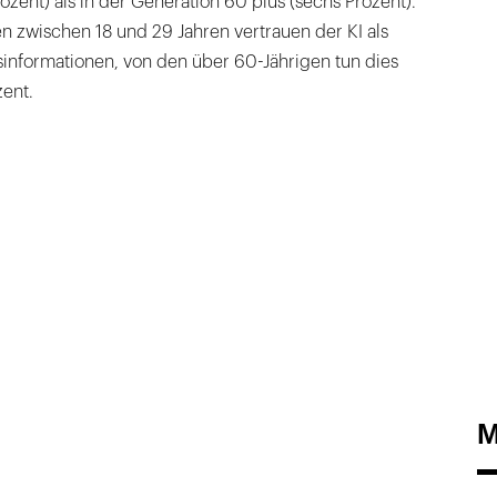
rozent) als in der Generation 60 plus (sechs Prozent).
n zwischen 18 und 29 Jahren vertrauen der KI als
sinformationen, von den über 60-Jährigen tun dies
ent.
M