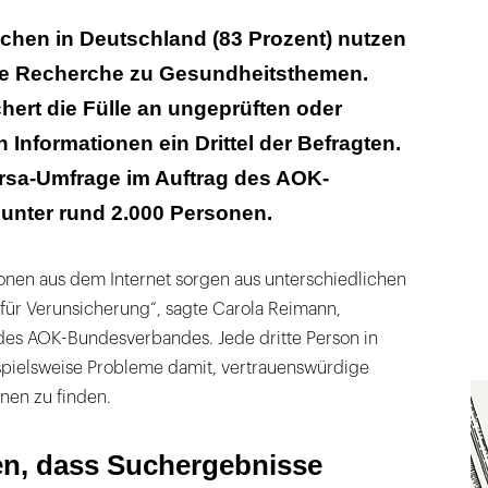
, dass Suchergebnisse kommerziell beeinflusst
chen in Deutschland (83 Prozent) nutzen
 die Recherche zu Gesundheitsthemen.
tzt KI generierte Suchergebnisse
hert die Fülle an ungeprüften oder
 Informationen ein Drittel der Befragten.
orsa-Umfrage im Auftrag des AOK-
nter rund 2.000 Personen.
onen aus dem Internet sorgen aus unterschiedlichen
 für Verunsicherung“, sagte Carola Reimann,
des AOK-Bundesverbandes. Jede dritte Person in
pielsweise Probleme damit, vertrauenswürdige
nen zu finden.
en, dass Suchergebnisse