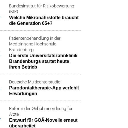
Bundesinstitut für Risikobewertung
1
(BfR)
Welche Mikronährstoffe braucht
die Generation 65+?
Patientenbehandlung in der
Medizinische Hochschule
2
Brandenburg
Die erste Universitätszahnklinik
Brandenburgs startet heute
ihren Betrieb
Deutsche Multicenterstudie
3
Parodontaltherapie-App verfehlt
Erwartungen
Reform der Gebührenordnung für
4
Ärzte
Entwurf für GOÄ-Novelle erneut
überarbeitet