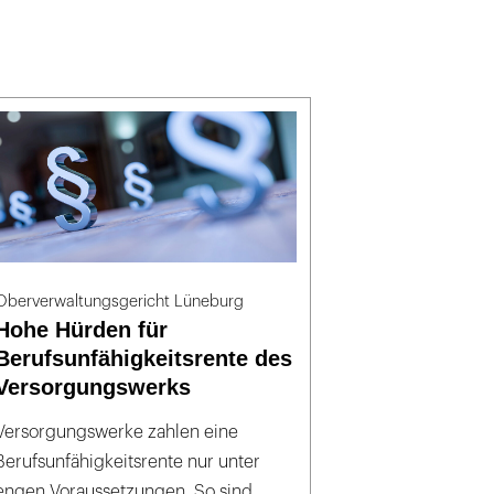
Oberverwaltungsgericht Lüneburg
Hohe Hürden für
Berufsunfähigkeitsrente des
Versorgungswerks
Versorgungswerke zahlen eine
Berufsunfähigkeitsrente nur unter
engen Voraussetzungen. So sind