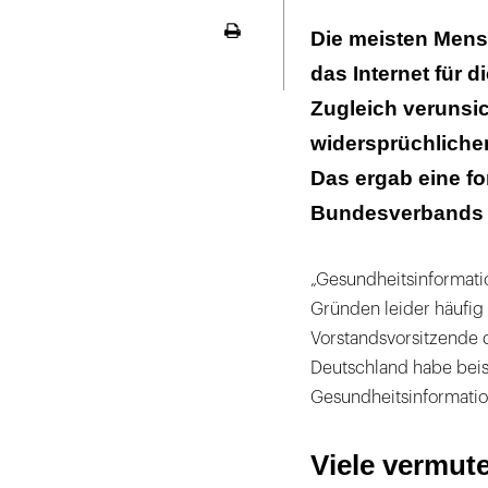
Viele vermuten
Die meisten Mens
Seite
sind
ausdrucken
das Internet für
Jeder Achte nu
Zugleich verunsic
widersprüchlichen
Das ergab eine f
Bundesverbands u
„Gesundheitsinformati
Gründen leider häufig
Vorstandsvorsitzende 
Deutschland habe beis
Gesundheitsinformatio
Viele vermut