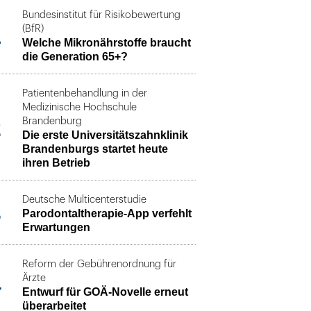
Bundesinstitut für Risikobewertung
1
(BfR)
Welche Mikronährstoffe braucht
die Generation 65+?
Patientenbehandlung in der
Medizinische Hochschule
2
Brandenburg
Die erste Universitätszahnklinik
Brandenburgs startet heute
ihren Betrieb
Deutsche Multicenterstudie
3
Parodontaltherapie-App verfehlt
Erwartungen
Reform der Gebührenordnung für
4
Ärzte
Entwurf für GOÄ-Novelle erneut
überarbeitet