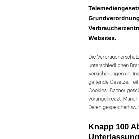
Seite
ausdrucken
Telemediengesetz
Viele Banner b
Grundverordnung
Verbraucherzentr
Websites.
Die Verbraucherschütz
unterschiedlichen Bra
Versicherungen an. In
geltende Gesetze. Teil
Cookies“-Banner gescha
vorangekreuzt. Manch
Daten gespeichert wu
Knapp 100 A
Unterlassung