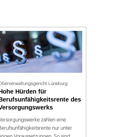
Oberverwaltungsgericht Lüneburg
Hohe Hürden für
Berufsunfähigkeitsrente des
Versorgungswerks
Versorgungswerke zahlen eine
Berufsunfähigkeitsrente nur unter
engen Voraussetzungen. So sind