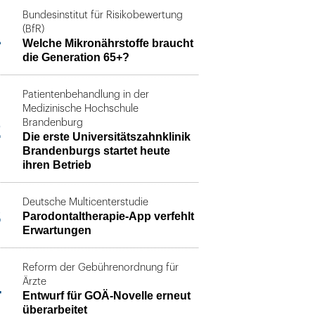
Bundesinstitut für Risikobewertung
1
(BfR)
Welche Mikronährstoffe braucht
die Generation 65+?
Patientenbehandlung in der
Medizinische Hochschule
2
Brandenburg
Die erste Universitätszahnklinik
Brandenburgs startet heute
ihren Betrieb
Deutsche Multicenterstudie
3
Parodontaltherapie-App verfehlt
Erwartungen
Reform der Gebührenordnung für
4
Ärzte
Entwurf für GOÄ-Novelle erneut
überarbeitet