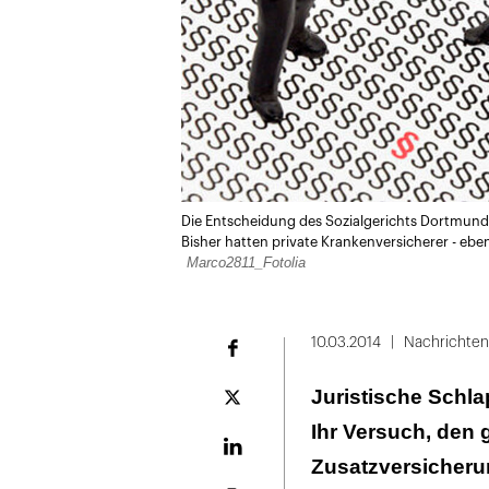
Die Entscheidung des Sozialgerichts Dortmund 
Bisher hatten private Krankenversicherer - ebenf
Marco2811_Fotolia
10.03.2014
Nachrichten
Facebook
Juristische Schla
Plattform
X
Ihr Versuch, den
LinekdIn
Zusatzversicherun