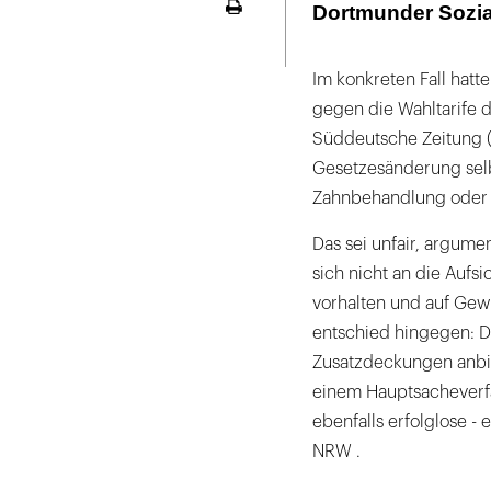
Dortmunder Sozial
Seite
ausdrucken
Im konkreten Fall hatt
gegen die Wahltarife 
Süddeutsche Zeitung (S
Gesetzesänderung selb
Zahnbehandlung oder E
Das sei unfair, argume
sich nicht an die Aufsi
vorhalten und auf Gewi
entschied hingegen: 
Zusatzdeckungen anbiet
einem Hauptsacheverfah
ebenfalls erfolglose 
NRW .