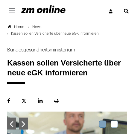
S
News
Home
Kassen sollen Versicherte über neue eGK informieren
Bundesgesundheitsministerium
Kassen sollen Versicherte über
neue eGK informieren
Facebook
Plattform
LinekdIn
Seite
X
ausdrucken