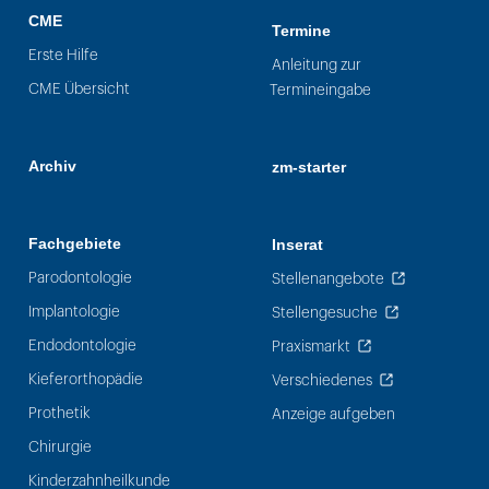
CME
Termine
Erste Hilfe
Anleitung zur
CME Übersicht
Termineingabe
Archiv
zm-starter
Fachgebiete
Inserat
Parodontologie
Stellenangebote
Implantologie
Stellengesuche
Endodontologie
Praxismarkt
Kieferorthopädie
Verschiedenes
Prothetik
Anzeige aufgeben
Chirurgie
Kinderzahnheilkunde