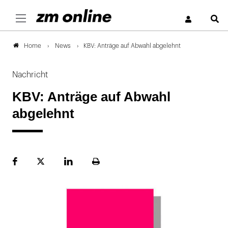
S
News
KBV: Anträge auf Abwahl abgelehnt
Home
Nachricht
KBV: Anträge auf Abwahl
abgelehnt
Facebook
Plattform
LinekdIn
Seite
X
ausdrucken