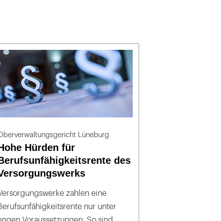
Oberverwaltungsgericht Lüneburg
Hohe Hürden für
Berufsunfähigkeitsrente des
Versorgungswerks
Versorgungswerke zahlen eine
Berufsunfähigkeitsrente nur unter
engen Voraussetzungen. So sind