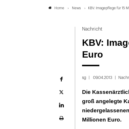
News
KBV: Imagepflege für 15 M
Home
Nachricht
KBV: Image
Euro
sg
09.04.2013
Nachr
Facebook
Die Kassenärztlic
Plattform
X
groß angelegte K
LinekdIn
niedergelassenen
Millionen Euro.
Seite
ausdrucken