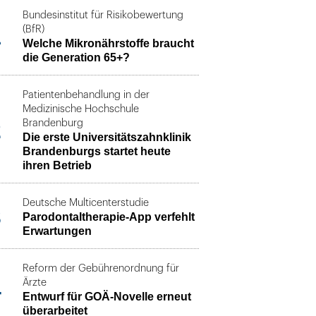
Bundesinstitut für Risikobewertung
1
(BfR)
Welche Mikronährstoffe braucht
die Generation 65+?
Patientenbehandlung in der
Medizinische Hochschule
2
Brandenburg
Die erste Universitätszahnklinik
Brandenburgs startet heute
ihren Betrieb
Deutsche Multicenterstudie
3
Parodontaltherapie-App verfehlt
Erwartungen
Reform der Gebührenordnung für
4
Ärzte
Entwurf für GOÄ-Novelle erneut
überarbeitet