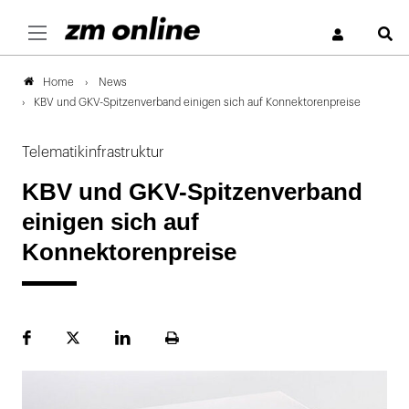
S
News
Home
KBV und GKV-Spitzenverband einigen sich auf Konnektorenpreise
Telematikinfrastruktur
KBV und GKV-Spitzenverband
einigen sich auf
Konnektorenpreise
Facebook
Plattform
LinekdIn
Seite
X
ausdrucken