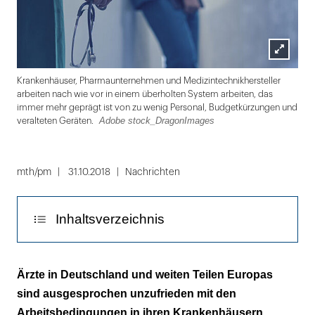
Lightbox
Bai
Krankenhäuser, Pharmaunternehmen und Medizintechnikhersteller
öffnen
arbeiten nach wie vor in einem überholten System arbeiten, das
immer mehr geprägt ist von zu wenig Personal, Budgetkürzungen und
Adobe stock_DragonImages
veralteten Geräten.
Folie
1
mth/pm
31.10.2018
Nachrichten
von
2
Inhaltsverzeichnis
Die Ärzte würden ihre Klinik Freunden und
Ärzte in Deutschland und weiten Teilen Europas
Verwandten nicht als Behandlungsort
sind ausgesprochen unzufrieden mit den
empfehlen
Arbeitsbedingungen in ihren Krankenhäusern.