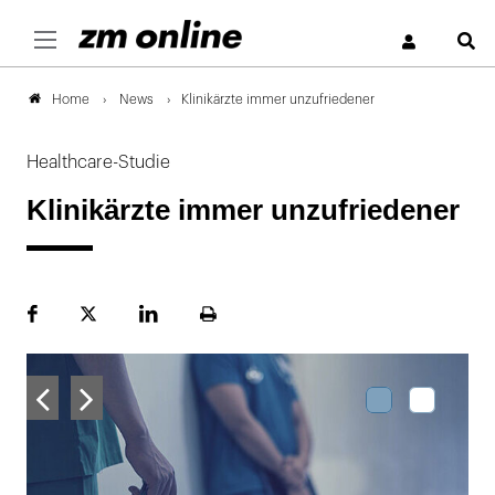
S
News
Klinikärzte immer unzufriedener
Home
Healthcare-Studie
Klinikärzte immer unzufriedener
Facebook
Plattform
LinekdIn
Seite
X
ausdrucken