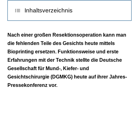
8
Inhaltsverzeichnis
Bisherige Möglichkeiten
Nach einer großen Resektionsoperation kann man
die fehlenden Teile des Gesichts heute mittels
Gewebe - in individueller Form gedruckt
Bioprinting ersetzen. Funktionsweise und erste
Vorteile des 3-D-Bioprintings
Erfahrungen mit der Technik stellte die Deutsche
Gesellschaft für Mund-, Kiefer- und
Gesichtschirurgie (DGMKG) heute auf ihrer Jahres-
Pressekonferenz vor.