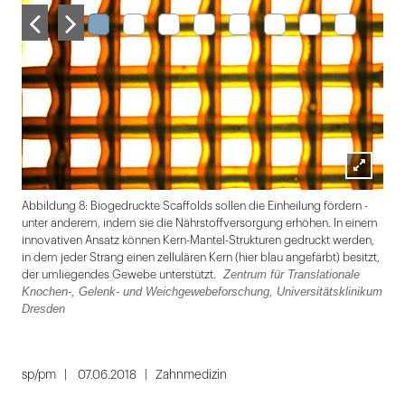
Lightbox
Zent
Abbildung 8: Biogedruckte Scaffolds sollen die Einheilung fördern -
öffnen
Wei
unter anderem, indem sie die Nährstoffversorgung erhöhen. In einem
innovativen Ansatz können Kern-Mantel-Strukturen gedruckt werden,
in dem jeder Strang einen zellulären Kern (hier blau angefärbt) besitzt,
Zentrum für Translationale
der umliegendes Gewebe unterstützt.
Knochen-, Gelenk- und Weichgewebeforschung, Universitätsklinikum
Dresden
Folie
1
sp/pm
07.06.2018
Zahnmedizin
von