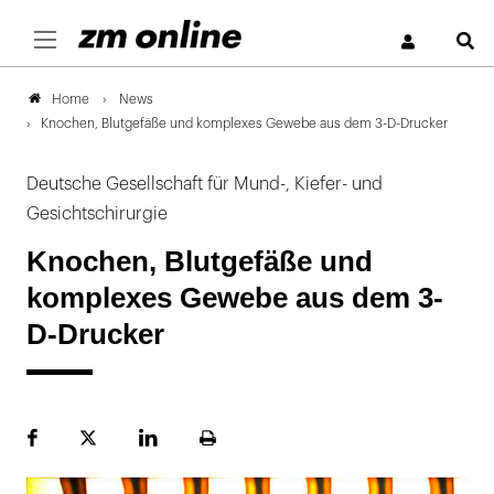
S
News
Home
Knochen, Blutgefäße und komplexes Gewebe aus dem 3-D-Drucker
Deutsche Gesellschaft für Mund-, Kiefer- und
Gesichtschirurgie
Knochen, Blutgefäße und
komplexes Gewebe aus dem 3-
D-Drucker
Facebook
Plattform
LinekdIn
Seite
X
ausdrucken