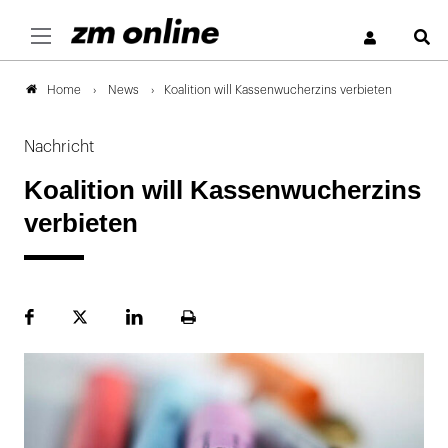
S
News
Koalition will Kassenwucherzins verbieten
Home
Nachricht
Koalition will Kassenwucherzins
verbieten
Facebook
Plattform
LinekdIn
Seite
X
ausdrucken