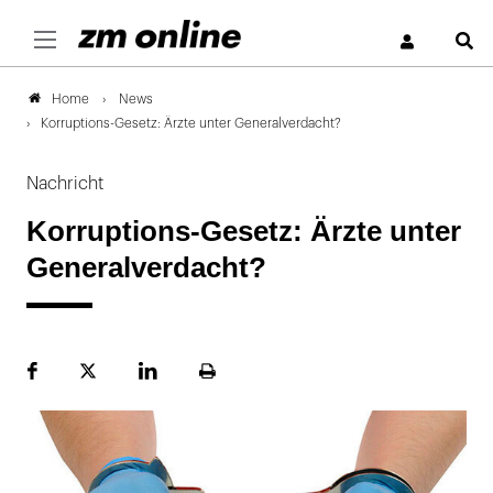
S
News
Home
Korruptions-Gesetz: Ärzte unter Generalverdacht?
Nachricht
Korruptions-Gesetz: Ärzte unter
Generalverdacht?
Facebook
Plattform
LinekdIn
Seite
X
ausdrucken