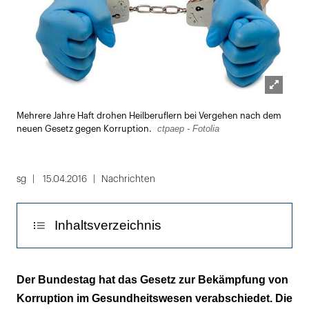
Lightbox
Mehrere Jahre Haft drohen Heilberuflern bei Vergehen nach dem
öffnen
ctpaep - Fotolia
neuen Gesetz gegen Korruption.
sg
15.04.2016
Nachrichten
Inhaltsverzeichnis
Staatsanwaltschaft kann auch ohne
Der Bundestag hat das Gesetz zur Bekämpfung von
Strafantrag verfolgen
Korruption im Gesundheitswesen verabschiedet. Die