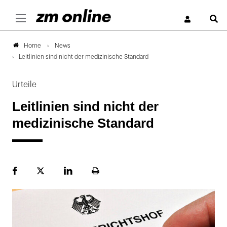
S
News
Home
Leitlinien sind nicht der medizinische Standard
Urteile
Leitlinien sind nicht der
medizinische Standard
Facebook
Plattform
LinekdIn
Seite
X
ausdrucken