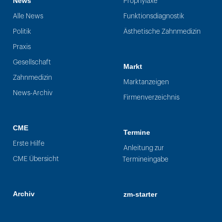
News
Prophylaxe
Alle News
Funktionsdiagnostik
Politik
Ästhetische Zahnmedizin
Praxis
Gesellschaft
Markt
Zahnmedizin
Marktanzeigen
News-Archiv
Firmenverzeichnis
CME
Termine
Erste Hilfe
Anleitung zur
CME Übersicht
Termineingabe
Archiv
zm-starter