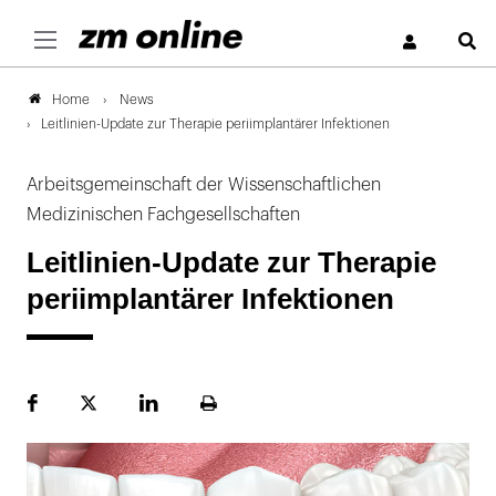
S
News
Home
Leitlinien-Update zur Therapie periimplantärer Infektionen
Arbeitsgemeinschaft der Wissenschaftlichen
Medizinischen Fachgesellschaften
Leitlinien-Update zur Therapie
periimplantärer Infektionen
Facebook
Plattform
LinekdIn
Seite
X
ausdrucken