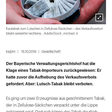
Lightbox
wiki
Kautabak zum Lutschen in Zellulose-Säckchen – das Verkaufsverbot
öffnen
AdobeStock_michael_k
bleibt weiterhin rechtens.
Folie
1
ks/pm
15.10.2019
Gesellschaft
von
Der Bayerische Verwaltungsgerichts­hof hat die
2
Klage eines Tabak-Importeurs zurückgewiesen: Er
hatte zuvor die Aufhebung des Verkaufsverbots
gefordert. Aber: Lutsch-Tabak bleibt verboten.
Es ging um zwei Erzeugnisse aus geschnittenem Tabak,
der in Zellulose-Säckchen verpackt unter die Lippe
geklemmt wird. Dadurch könne der Tabak deutlich