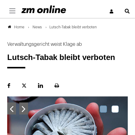
S
News
Lutsch-Tabak bleibt verboten
Home
Verwaltungsgericht weist Klage ab
Lutsch-Tabak bleibt verboten
Facebook
Plattform
LinekdIn
Seite
X
ausdrucken