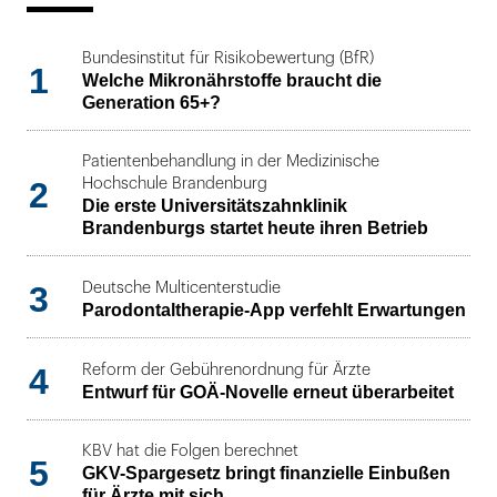
Bundesinstitut für Risikobewertung (BfR)
1
Welche Mikronährstoffe braucht die
Generation 65+?
Patientenbehandlung in der Medizinische
2
Hochschule Brandenburg
Die erste Universitätszahnklinik
Brandenburgs startet heute ihren Betrieb
3
Deutsche Multicenterstudie
Parodontaltherapie-App verfehlt Erwartungen
4
Reform der Gebührenordnung für Ärzte
Entwurf für GOÄ-Novelle erneut überarbeitet
KBV hat die Folgen berechnet
5
GKV-Spargesetz bringt finanzielle Einbußen
für Ärzte mit sich