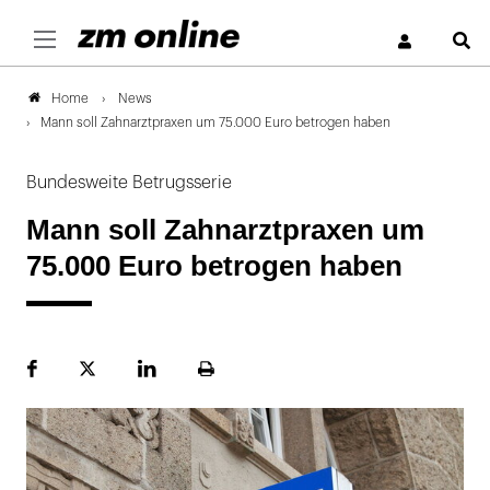
S
News
Home
Mann soll Zahnarztpraxen um 75.000 Euro betrogen haben
Bundesweite Betrugsserie
Mann soll Zahnarztpraxen um
75.000 Euro betrogen haben
Facebook
Plattform
LinekdIn
Seite
X
ausdrucken