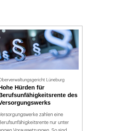
Oberverwaltungsgericht Lüneburg
Hohe Hürden für
Berufsunfähigkeitsrente des
Versorgungswerks
Versorgungswerke zahlen eine
Berufsunfähigkeitsrente nur unter
engen Voraussetzungen. So sind