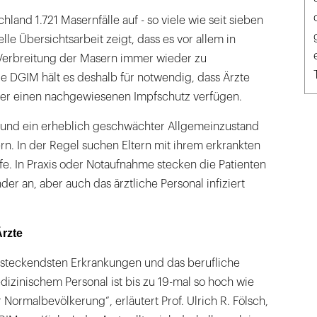
chland 1.721 Masernfälle auf - so viele wie seit sieben
elle Übersichtsarbeit zeigt, dass es vor allem in
Verbreitung der Masern immer wieder zu
 DGIM hält es deshalb für notwendig, dass Ärzte
er einen nachgewiesenen Impfschutz verfügen.
 und ein erheblich geschwächter Allgemeinzustand
n. In der Regel suchen Eltern mit ihrem erkrankten
lfe. In Praxis oder Notaufnahme stecken die Patienten
der an, aber auch das ärztliche Personal infiziert
Ärzte
ansteckendsten Erkrankungen und das berufliche
edizinischem Personal ist bis zu 19-mal so hoch wie
r Normalbevölkerung“, erläutert Prof. Ulrich R. Fölsch,