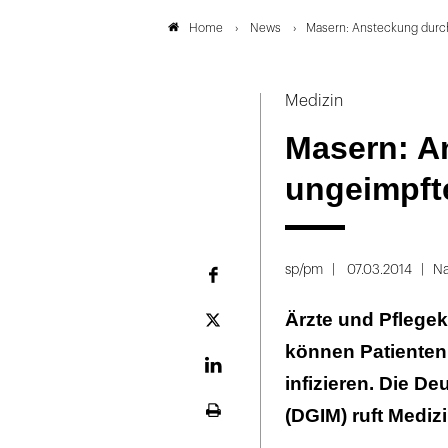
News
Masern: Ansteckung durc
Home
Medizin
Masern: A
ungeimpft
sp/pm
07.03.2014
Na
Facebook
Ärzte und Pflege
Plattform
X
können Patienten
LinekdIn
infizieren. Die De
(DGIM) ruft Mediz
Seite
ausdrucken