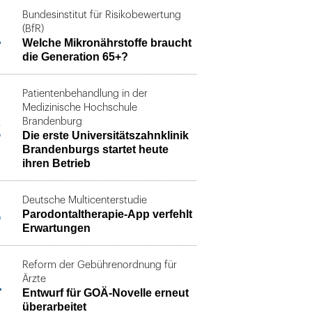
Bundesinstitut für Risikobewertung
1
(BfR)
Welche Mikronährstoffe braucht
die Generation 65+?
Patientenbehandlung in der
Medizinische Hochschule
2
Brandenburg
Die erste Universitätszahnklinik
Brandenburgs startet heute
ihren Betrieb
Deutsche Multicenterstudie
3
Parodontaltherapie-App verfehlt
Erwartungen
Reform der Gebührenordnung für
4
Ärzte
Entwurf für GOÄ-Novelle erneut
überarbeitet