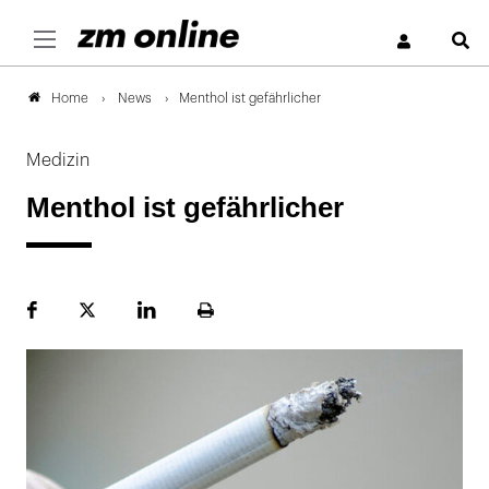
S
News
Menthol ist gefährlicher
Home
Medizin
Menthol ist gefährlicher
Facebook
Plattform
LinekdIn
Seite
X
ausdrucken